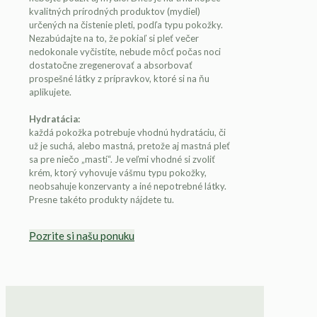
kvalitných prírodných produktov (mydiel)
určených na čistenie pleti, podľa typu pokožky.
Nezabúdajte na to, že pokiaľ si pleť večer
nedokonale vyčistíte, nebude môcť počas noci
dostatočne zregenerovať a absorbovať
prospešné látky z prípravkov, ktoré si na ňu
aplikujete.
Hydratácia:
každá pokožka potrebuje vhodnú hydratáciu, či
už je suchá, alebo mastná, pretože aj mastná pleť
sa pre niečo „mastí“. Je veľmi vhodné si zvoliť
krém, ktorý vyhovuje vášmu typu pokožky,
neobsahuje konzervanty a iné nepotrebné látky.
Presne takéto produkty nájdete tu.
Pozrite si našu ponuku