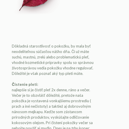
Dôkladná starostlivosť o pokožku, by mala byť
neodeliteľnou súčasťou nášho dňa. Či už máte
suchú, mastnú, zrelú alebo problematickú pleť,
vhodné kozmetické prípravky spolu so správnou
životosprávou vedia pokožku vhodne regulovať.
Dôležité je však poznať aký typ pleti máte.
Čistenie pleti:
najlepšie si je čistiť pleť 2x denne, ráno a večer.
Večer je to obzvlášť dôležité, pretože naša
pokožka je vystavená vonkajšiemu prostrediu (
prach a iné nečistoty) a taktiež aj dobrovoľným
nánosom mejkapu. Keďže som zástancom
prírodných produktov, vyskúšajte odličovanie
kokosovým olejom. Pri čistení pokožky večer sa
nebojte použiť aj mydlo. Dnes je na trhu kopec