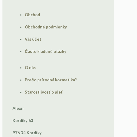
Obchod
Obchodné podmienky
Váš účet
Často kladené otázky
O nás
Prečo prírodná kozmetika?
Starostlivosť o pleť
Alexír
Kordíky 63
976 34
Kordíky