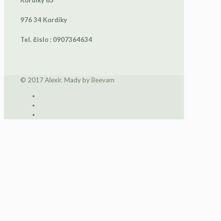
976 34
Kordíky
Tel. čislo : 0907364634
© 2017 Alexir. Mady by
Beevam