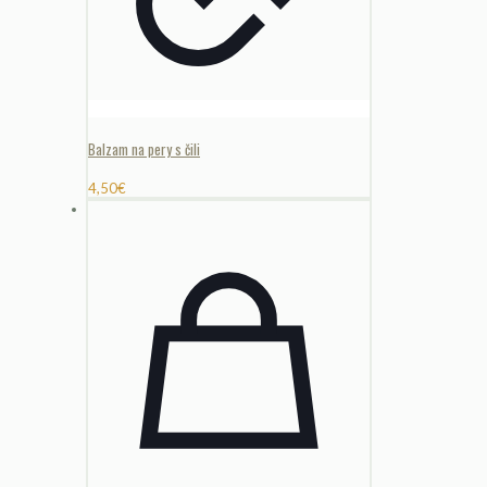
Balzam na pery s čili
4,50
€