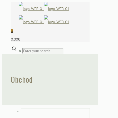
0
0,00€
✕
Obchod