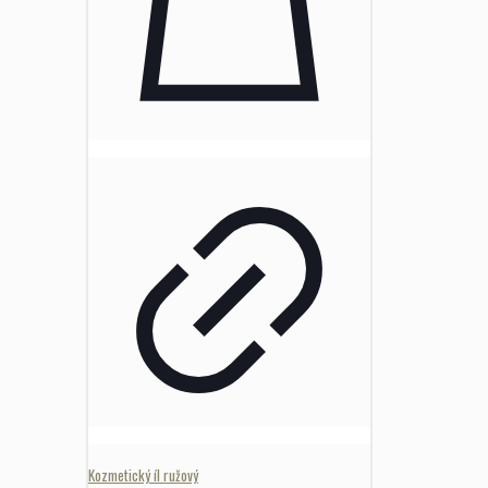
Kozmetický íl ružový