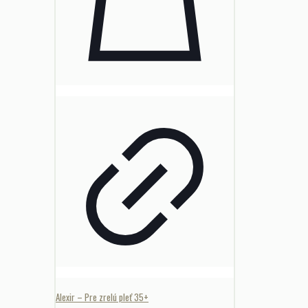
Alexir – Pre zrelú pleť 35+