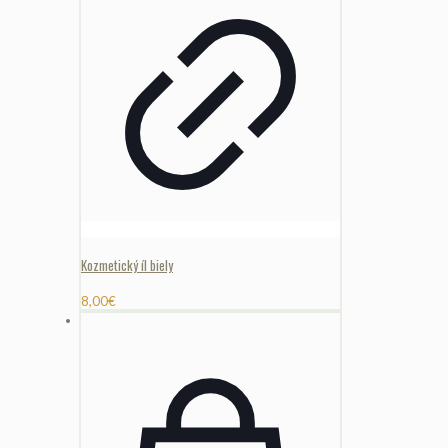
Kozmetický íl biely
8,00
€