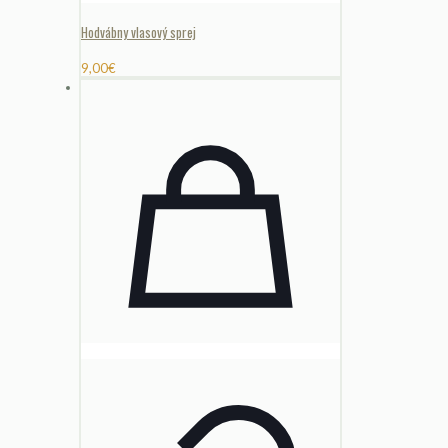
Hodvábny vlasový sprej
9,00
€