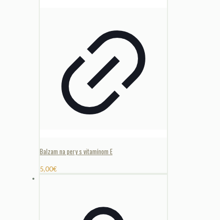
Balzam na pery s vitamínom E
5,00
€